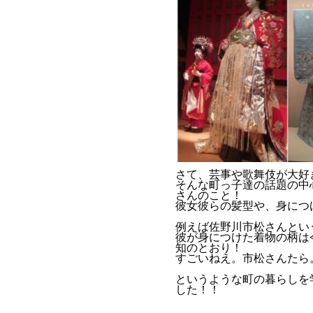
さて、芸事や歌舞伎が大好
そんな町っ子達の話題の中
さんのこと！
彼女彼らの髪型や、身につ
例えば佐野川市松さんとい
彼が身につけた着物の柄は
知のとおり！
すごいねえ。市松さんたら
というような町の暮らしを
した！！