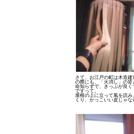
さて、お江戸の町は木造建
の際にも、「火消し」の皆
命知らずで、きっぷが良く
ですって。
屋根の上に立って風を読み
くり、かっこいい皮じゃな