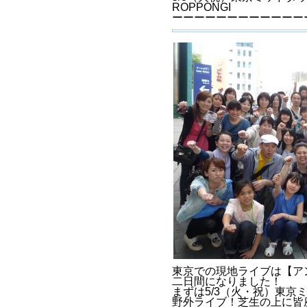
ROPPONGI
ーーーーーーーーーーーー
東京での現地ライブは【ア
二日間になりました！
まずは5/3（火・祝）東京
野外ライブ！芝生の上に皆