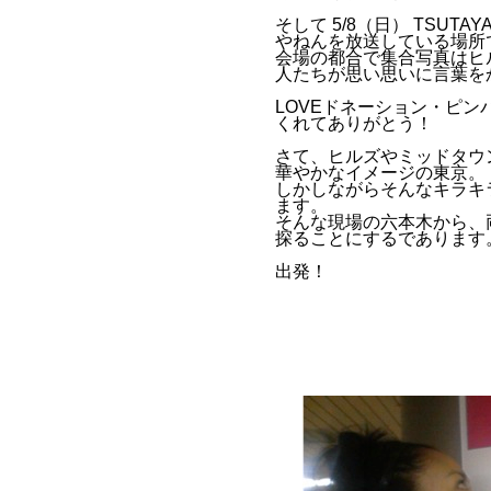
そして 5/8（日） TSUTAY
やねんを放送している場所
会場の都合で集合写真はヒ
人たちが思い思いに言葉を
LOVEドネーション・ピ
くれてありがとう！
さて、ヒルズやミッドタウ
華やかなイメージの東京。
しかしながらそんなキラキ
ます。
そんな現場の六本木から、
探ることにするであります
出発！