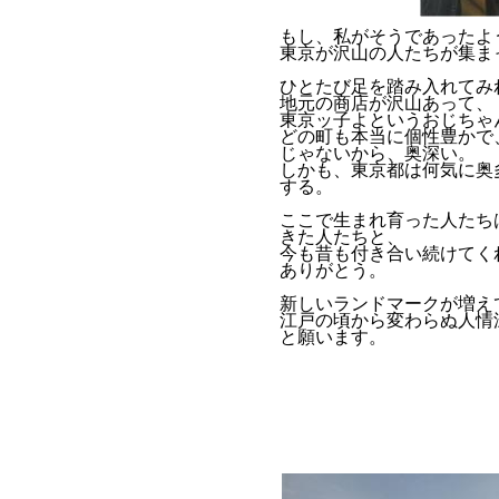
もし、私がそうであったよ
東京が沢山の人たちが集ま
ひとたび足を踏み入れてみ
地元の商店が沢山あって、
東京ッ子よというおじちゃ
どの町も本当に個性豊かで
じゃないから、奥深い。
しかも、東京都は何気に奥
する。
ここで生まれ育った人たち
きた人たちと、
今も昔も付き合い続けてく
ありがとう。
新しいランドマークが増え
江戸の頃から変わらぬ人情
と願います。