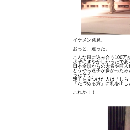
イケメン発見。
おっと、違った。
こんな風に込み合う100万
さぞにぎやかしかったであ
日本全国からの大名や商人
どうやら迷子が多かったみ
ったそう。
迷子を見つけた人は「しら
「たづぬる方」に札を出し
これか！！