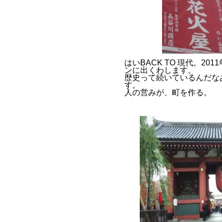
はいBACK TO 現代。2
ンに出くわします。
歴史って続いているんだな
す。
人の営みが、町を作る。