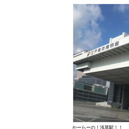
かーらーの！浅草駅！！